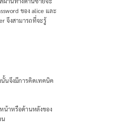
ัสผ่านทางด้านซ้ายจะ
password ของ alice และ
er จึงสามารถที่จะรู้
งนั้นจึงมีการคิดเทคนิค
านหน้าหรือด้านหลังของ
้อน