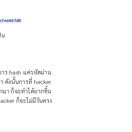
b7ee68fd8
ป็น
บการ hash แค่รหัสผ่าน
 ดังนั้นการที่ hacker
กมา ก็จะทำได้ยากขึ้น
acker ก็จะไม่มีวันตรง