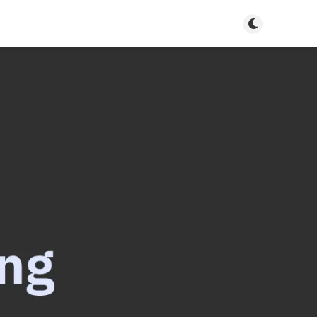
สลับ light/d