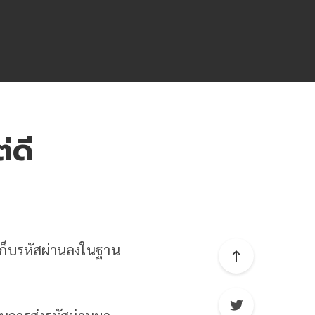
่ดี
รเก็บรหัสผ่านลงในฐาน