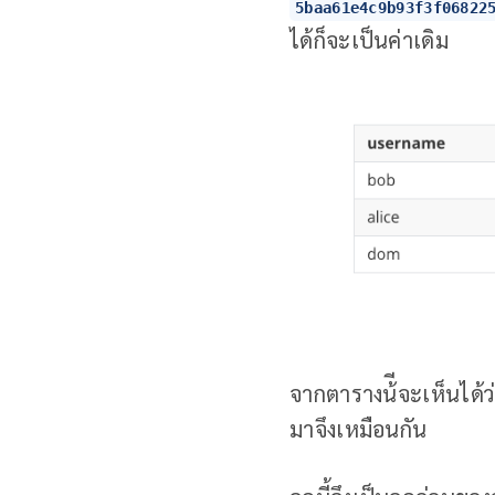
5baa61e4c9b93f3f06822
ได้ก็จะเป็นค่าเดิม
จากตารางน้ีจะเห็นได้ว
มาจึงเหมือนกัน