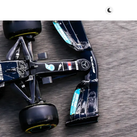
สลับ light/d