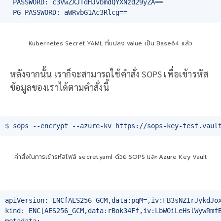
  PASSWORD: c3VwZXJTdHJvbmdQYXNzd29yZA==

Kubernetes Secret YAML ที่แปลง value เป็น Base64 แล้ว
หลังจากนั้น เราก็จะสามารถใช้คำสั่ง SOPS เพื่อเข้ารหัส
ข้อมูลของเราได้ตามคำสั่งนี้
$ sops --encrypt --azure-kv https://sops-key-test.vaul
คำสั่งในการเข้ารหัสไฟล์ secret.yaml ด้วย SOPS และ Azure Key Vault
apiVersion: ENC[AES256_GCM,data:pqM=,iv:FB3sNZIrJykdJox
kind: ENC[AES256_GCM,data:rBok34Ff,iv:LbW0iLeHslWywRmfB