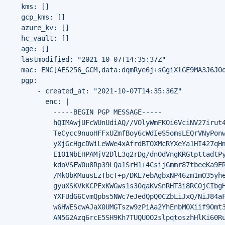
    kms: []

    gcp_kms: []

    azure_kv: []

    hc_vault: []

    age: []

    lastmodified: "2021-10-07T14:35:37Z"

    mac: ENC[AES256_GCM,data:dqmRye6j+sGgiXlGE9MA3J6JO
    pgp:

        - created_at: "2021-10-07T14:35:36Z"

          enc: |

            -----BEGIN PGP MESSAGE-----

            hQIMAwjUFcWUnUdiAQ//VOlyWmFKOi6VciNV27irut4
            TeCycc9nuoHFFxUZmfBoy6cWdIeS5omsLEQrVNyPonw
            yXjGcHgcDWiLeWWe4xAfrdBTOXMcRYXeYa1HI427qHm
            E1O1NbEHPAMjV2DlL3q2rDg/dnOdVngKRGtpttadtPy
            kdoVSFW0u8Rp39LQa1SrH1+4CsijGmmr87tbeeKa9ER
            /MkObKMuusEzTbcT+p/DKE7ebAgbxNP46zm1mO35yhe
            gyuXSKVkKCPExKWGws1s30qaKvSnRHT3i8RCOjCIbgH
            YXFUdG6CvmQpbs5NWc7eJedQpQ0CZbLiJxQ/NiJ84aF
            w6HWEScwAJaX0UMGTszw9zPiAa2YhEnbMOXiif9Omt3
            AN5G2Azq6rcE5SH9Kh7TUQUOO2slpqtoszhHlKi60Ru