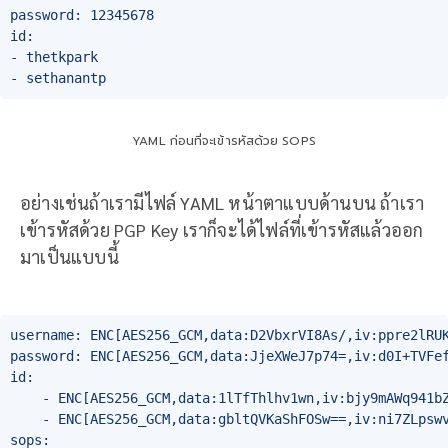
password: 12345678

id:

- thetkpark

YAML ก่อนที่จะเข้ารหัสด้วย SOPS
อย่างเช่นถ้าเรามีไฟล์ YAML หน้าตาแบบด้านบน ถ้าเรา
เข้ารหัสด้วย PGP Key เราก็จะได้ไฟล์ที่เข้ารหัสแล้วออก
มาเป็นแบบนี้
username: ENC[AES256_GCM,data:D2VbxrVI8As/,iv:ppre2lRUK
password: ENC[AES256_GCM,data:JjeXWeJ7p74=,iv:d0I+TVFef
id:

    - ENC[AES256_GCM,data:1lTfThlhv1wn,iv:bjy9mAWq941bZ
    - ENC[AES256_GCM,data:gbltQVKaShFOSw==,iv:ni7ZLpswv
sops:
