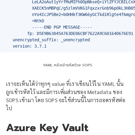
            LeLA2oAut1yYrfMuMIFh0OpNkseQ+iYlZFYJCBILCnX
            XAECK5nMBPqC/g5zlmVVKG1FqxzxrGnb96pOkL3H805
            nYo4IcJP5Be2+b0HHkf3KW66yGCTkdiRlgte4f6mgrd
            =NtkO

            -----END PGP MESSAGE-----

          fp: D5E9B63045A763DE06CBF7622A9C60164D676E91

    unencrypted_suffix: _unencrypted

YAML หลังเข้ารหัสด้วย SOPS
เราจะเห็นได้ว่าทุกๆ value ที่เราเขียนไว้ใน YAML นั้น
ถูกเข้ารหัสไว้ และมีการเพิ่มส่วนของ Metadata ของ
SOPS เข้ามา โดย SOPS จะใช้ส่วนนี้ในการถอดรหัสต่อ
ไป
Azure Key Vault